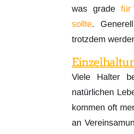
was grade
fü
sollte
. Generel
trotzdem werden 
Einzelhaltu
Viele Halter 
natürlichen Le
kommen oft men
an Vereinsamung