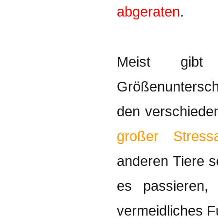
abgeraten
.
Meist gib
Größenunters
den verschieden
großer Stressa
anderen Tiere s
es passieren, 
vermeidliches F