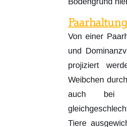
Bodengrund hier
Paarhaltung
Von einer Paarh
und Dominanzve
projiziert we
Weibchen durc
auch bei v
gleichgeschlec
Tiere ausgewi