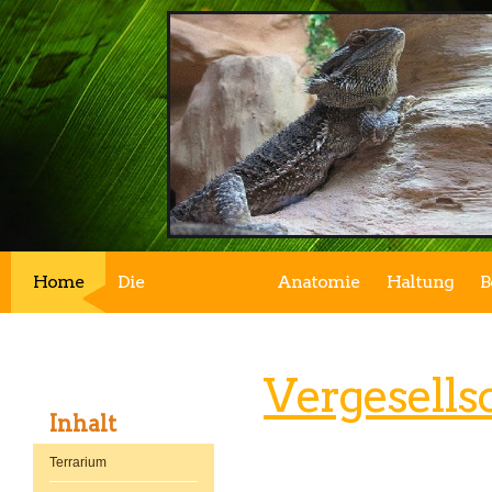
Home
Die
Anatomie
Haltung
B
Bartagame
Vergesells
Inhalt
Terrarium