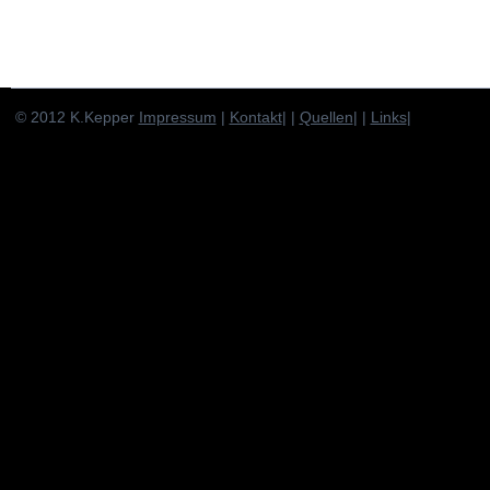
© 2012 K.Kepper
Impressum
|
Kontakt
| |
Quellen
| |
Links