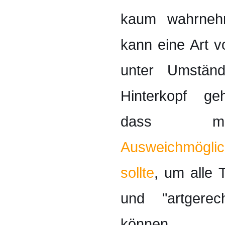
kaum wahrnehm
kann eine Art 
unter Umständ
Hinterkopf g
dass m
Ausweichmögl
sollte
, um alle 
und "artgerec
können.